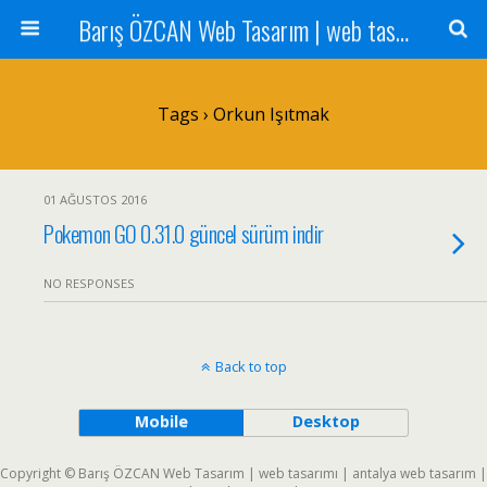
Barış ÖZCAN Web Tasarım | web tasarımı | antalya web tasarım | antalya web tasarımı | seo
Tags › Orkun Işıtmak
01 AĞUSTOS 2016
Pokemon GO 0.31.0 güncel sürüm indir
NO RESPONSES
Back to top
Mobile
Desktop
Copyright © Barış ÖZCAN Web Tasarım | web tasarımı | antalya web tasarım |