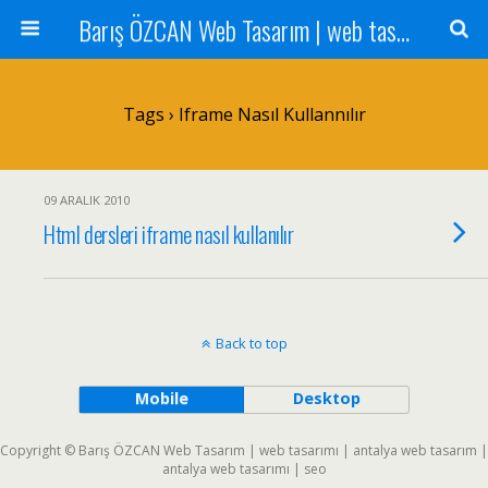
Barış ÖZCAN Web Tasarım | web tasarımı | antalya web tasarım | antalya web tasarımı | seo
Tags › Iframe Nasıl Kullannılır
09 ARALIK 2010
Html dersleri iframe nasıl kullanılır
Back to top
Mobile
Desktop
Copyright © Barış ÖZCAN Web Tasarım | web tasarımı | antalya web tasarım |
antalya web tasarımı | seo